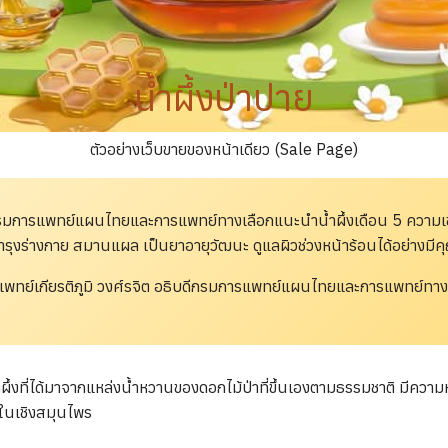
น้ำผึ้งป่าปาย
ตัวอย่างเว็บขายของหน้าเดียว (Sale Page)
รมการแพทย์แผนไทยและการแพทย์ทางเลือกแนะนำน้ำผึ้งเดือน 5 ความเข
ำรุงร่างกาย สมานแผล เป็นยาอายุวัฒนะ ดูแลผิวช่วงหน้าร้อนได้อย่างมี
พทย์เกียรติภูมิ วงศ์รจิต อธิบดีกรมการแพทย์แผนไทยและการแพทย์ทาง
น้ำผึ้งที่ได้มาจากแหล่งน้ำหวานของดอกไม้ป่าที่ขึ้นเองตามธรรมชาติ มีคว
้ในเชิงสมุนไพร