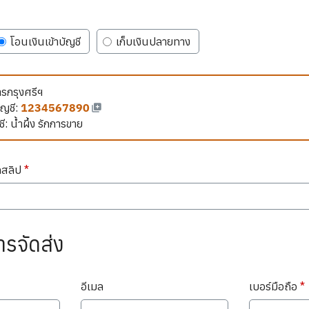
โอนเงินเข้าบัญชี
เก็บเงินปลายทาง
รกรุงศรีฯ
ัญชี:
ชี: น้ำผึ้ง รักการขาย
ดสลิป
*
ารจัดส่ง
อีเมล
เบอร์มือถือ
*