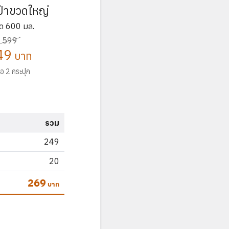
งป่าขวดใหญ่
ด 600 มล.
599
49
บาท
ือ 2 กระปุก
รวม
249
20
269
บาท