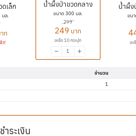
น้ำผึ้งป่าขวดกลาง
ขวดเล็ก
น้ำผึ้
ขนาด 300 มล.
 มล.
ขนา
299
249
บาท
4
าท
เหลือ 10 กระปุก
้ว!
เหล
−
+
จำนวน
1
ีชำระเงิน