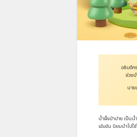
อธิบดีก
ช่วยบ
นายแ
น้ำผึ้งป่าปาย เป็น
เข้มข้น นิยมนำไปใช